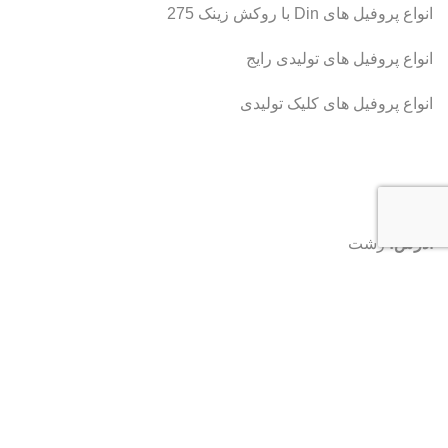
انواع پروفیل های Din با روکش زینک 275
انواع پروفیل های تولیدی رایج
انواع پروفیل های کلیک تولیدی
ارتباط با ما
آدرس:
رشت
شماره:
۰۹۱۱۹۳۲۱۳۴۸
ایمیل:
info@kenauf.com
تمامی حقوق این قالب محفوظ و متعلق به این شرکت می‌باشد. |
طراحی و توسعه توسط
گروه گیلار