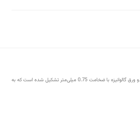
استاد کناف CW 100-3000 با پوشش زینک 275 یک نوع استاد فلزی است که برای ساخت سازه‌های کنافی استفاده می‌شود. این استاد از دو ورق گالوانیزه با ضخامت 0.75 میلی‌متر تشکیل شده است که به