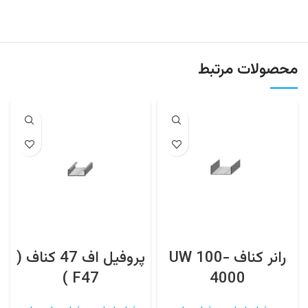
محصولات مرتبط
رانر کناف UW 100-
پروفیل اف 47 کناف (
نب
F47 )
4000
پ