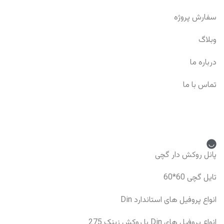
سفارش پروژه
وبلاگ
درباره ما
تماس با ما
دسته بندی محصولات
پانل روکش دار گچی
تایل گچی 60*60
انواع پروفیل های استاندارد Din
انواع پروفیل های Din با روکش زینک 275