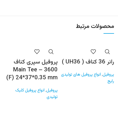
محصولات مرتبط
رانر 36 کناف ( UH36 )
پروفیل سپری کناف
0
3600 – Main Tee
پروفیل
,
انواع پروفیل های تولیدی
(F) 24*37*0.35 mm
رایج
پ
اس
پروفیل
,
انواع پروفیل کلیک
اطلاعات بیشتر
تولیدی
اطلاعات بیشتر